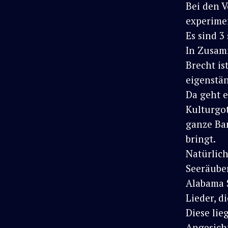
Bei den V
experimen
Es sind 3
In Zusamm
Brecht is
eigenstä
Da geht 
Kulturgot
ganze Ba
bringt.
Natürlich
Seeräube
Alabama S
Lieder, d
Diese li
Angesicht