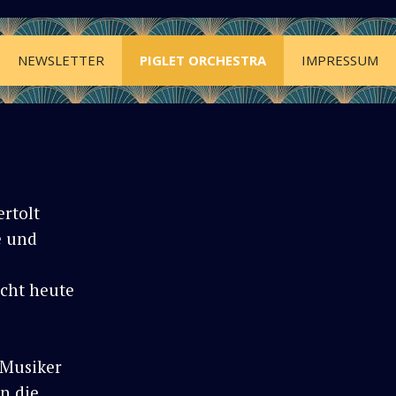
NEWSLETTER
PIGLET ORCHESTRA
IMPRESSUM
rtolt
e und
cht heute
 Musiker
n die