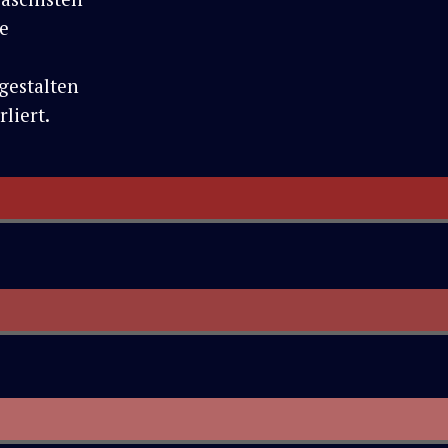
e
gestalten
liert.