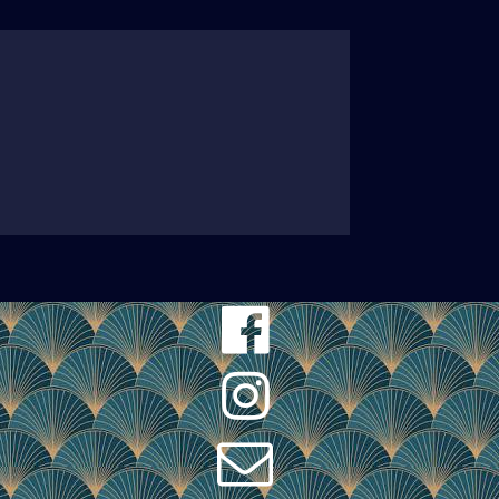


