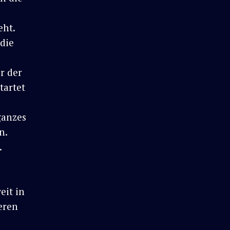
eht.
 die
r der
tartet
ganzes
n.
.
eit in
ieren