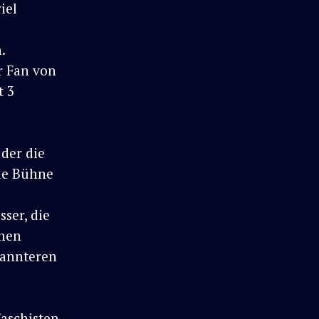
iel
.
r Fan von
t 3
 der die
ie Bühne
ser, die
enen
kannteren
Faschisten