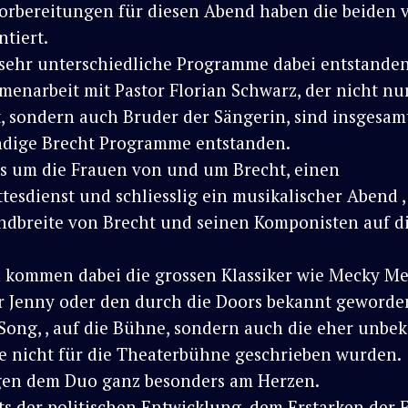
orbereitungen für diesen Abend haben die beiden v
tiert.
 sehr unterschiedliche Programme dabei entstanden
enarbeit mit Pastor Florian Schwarz, der nicht nu
t, sondern auch Bruder der Sängerin, sind insgesam
ndige Brecht Programme entstanden.
es um die Frauen von und um Brecht, einen
tesdienst und schliesslig ein musikalischer Abend ,
ndbreite von Brecht und seinen Komponisten auf d
 kommen dabei die grossen Klassiker wie Mecky Mes
r Jenny oder den durch die Doors bekannt geword
ong, , auf die Bühne, sondern auch die eher unbe
ie nicht für die Theaterbühne geschrieben wurden.
egen dem Duo ganz besonders am Herzen.
s der politischen Entwicklung, dem Erstarken der 