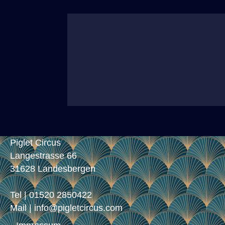
Piglet Circus
Langestrasse 66
31628 Landesbergen
Tel | 01520 2850422
Mail | info@pigletcircus.com