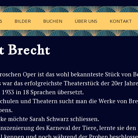
6
BILDER
BUCHEN
ÜBER UNS
KONTAKT
t Brecht
roschen Oper ist das wohl bekannteste Stück von Be
s war das erfolgreichste Theaterstück der 20er Jahr
 1933 in 18 Sprachen übersetzt.
Schulen und Theatern sucht man die Werke von Bre
bens.
ke möchte Sarah Schwarz schliessen.
Inszenierung des Karneval der Tiere, lernte sie den
ul kennen und noch während der Proben beschlosse