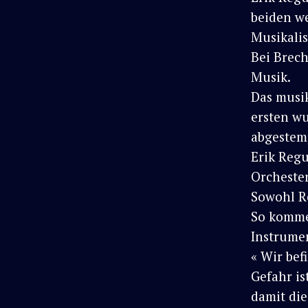
beiden w
Musikalis
Bei Brech
Musik.
Das musik
ersten wu
abgestem
Erik Regu
Orchester
Sowohl Re
So komme
Instrume
« Wir bef
Gefahr is
damit die